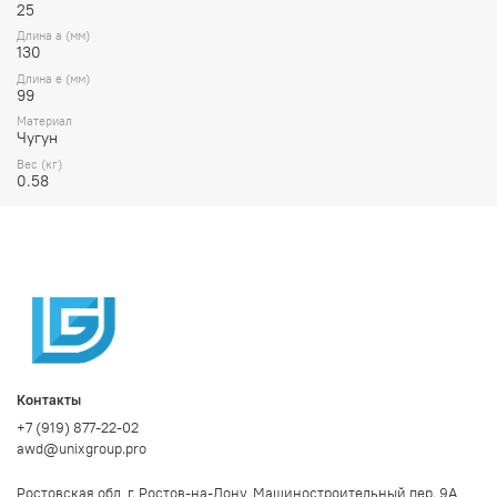
25
промышленности.
Длина a (мм)
130
Длина e (мм)
99
Материал
Чугун
Вес (кг)
0.58
Контакты
+7 (919) 877-22-02
awd@unixgroup.pro
Ростовская обл, г. Ростов-на-Дону, Машиностроительный пер. 9А,