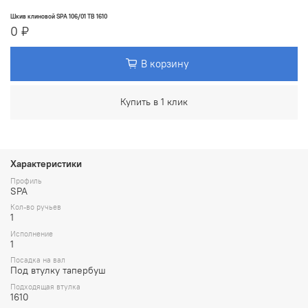
Шкив клиновой SPA 106/01 TB 1610
0 ₽
В корзину
Купить в 1 клик
Характеристики
Профиль
SPA
Кол-во ручьев
1
Исполнение
1
Посадка на вал
Под втулку тапербуш
Подходящая втулка
1610