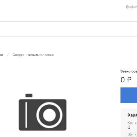
График
пи
Соединительные звенья
Звено со
0 ₽
Хара
Кол-в
3
Шаг (