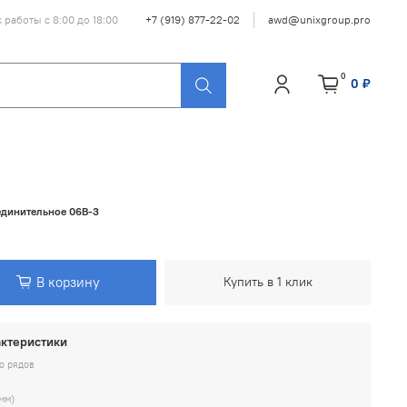
 работы с 8:00 до 18:00
+7 (919) 877-22-02
awd@unixgroup.pro
0
0 ₽
единительное 06B-3
В корзину
Купить в 1 клик
ктеристики
о рядов
мм)