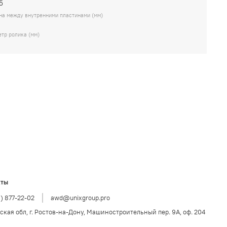
5
а между внутренними пластинами (мм)
тр ролика (мм)
кты
9) 877-22-02
awd@unixgroup.pro
ская обл, г. Ростов-на-Дону, Машиностроительный пер. 9А, оф. 204