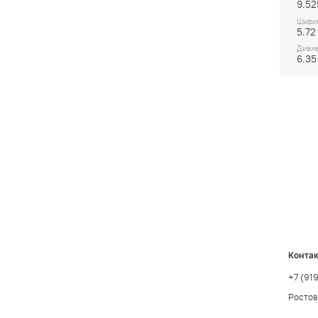
9.52
Ширин
5.72
Диаме
6.35
Конта
+7 (91
Ростов